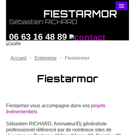
FIESTARMOR
ENTREPRISE
Sébastien RICHARD
PRESTATIONS
06 63 16 48 89
INFOS PRATIQUES
PARTENAIRES
Accueil
>
Entreprise
>
Fiestarmor
CONTACT
Fiestarmor
Fiestarmor vous accompagne dans vos
projets
évènementiels
Sébastien RICHARD, Animateur/Dj généraliste
professionnel référencé par de nombreux sites de